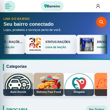
Barreiro
LINK DO BAIRRO
Seu bairro conectado
Lojas, produtos e serviços perto de você.
PET LIFE - RAÇÕES E ACESSÓRIOS
STATUS RAÇÕES
DROGARIA
DE RAÇÃO
CASA DE RAÇÃO
FARMÁCIA/
Categorias
Auto Escola
Delivery Fast Food
Drogaria
Pe
DROGARIA
Ver Todos